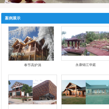
案例展示
永康锦江华庭
奉节高炉淌