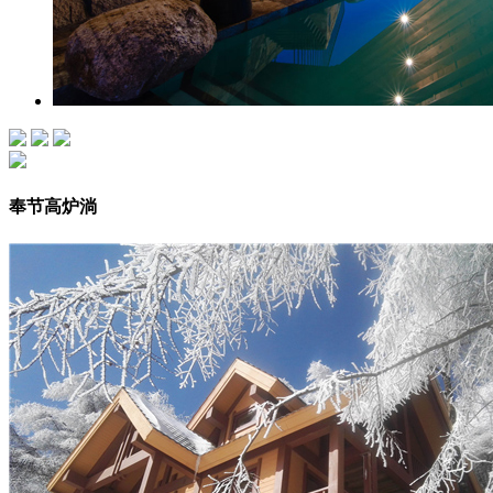
奉节高炉淌